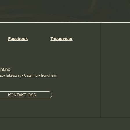
Facebook
Tripadvisor
nt.no
at • Takeaway • Catering • Trondheim
KONTAKT OSS