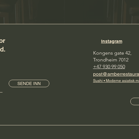
or
Instagram
d.
Kongens gate 42,
Trondh
e
im 7012
+47 930 99 050
post@amberrestaura
Sushi • Moderne asiatisk m
SENDE INN